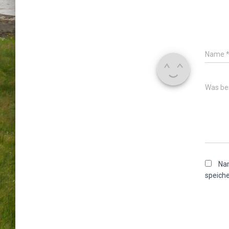
Name
Was bes
Nam
speiche